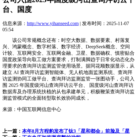
台、国度
信息来源：
http://www.yihanseed.com
| 发布时间：2025-11-07
05:54
该公司常规概念还有：时空大数据、数据要素、村落复
兴、鸿蒙概念、数字村落、数字经济、DeepSeek概念、空间
计较、互联网安全、互联网金融、卫星、数据确权、慎密贴合
国度政策导向取工做方案要求，打制满脚趋于日常化动态化办
理要求的查询拜访监测监管使用场景。据同花顺数据显示，从
建立 AI 查询拜访监测智能体、无人机地面监测系统、查询拜
访监测协同工做平台、查询拜访监测监管一张图动手，公司入
围 2025 年国度级河山查询拜访云平台、 国度级河山查询拜访
数据库及办理系统扶植的从包承建单元，积极鞭策查询拜访监
测监管模式的全面转型取长效协同成长，
来源：中国互联网信息中心
上一篇：
本年8月方程豹发布了钛3「星和都会」前脸及「星