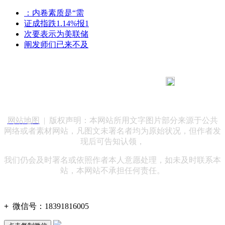
：内卷素质是“需
证成指跌1.14%报1
次要表示为美联储
阐发师们已来不及
183 9181 6005
客服热线：
客服QQ：10014803 公司地址：陕西省咸阳市秦都区世纪大
道华宇双子星A座 法律顾问：陕西润丰律师事务所
网站地图
| 版权声明：本网站所用文字图片部分来源于公共
网络或者素材网站，凡图文未署名者均为原始状况，但作者发
现后可告知认领，
我们仍会及时署名或依照作者本人意愿处理，如未及时联系本
站，本网站不承担任何责任。
+
微信号：
18391816005