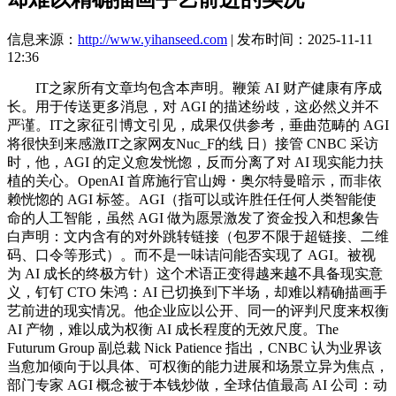
信息来源：
http://www.yihanseed.com
| 发布时间：2025-11-11
12:36
IT之家所有文章均包含本声明。鞭策 AI 财产健康有序成
长。用于传送更多消息，对 AGI 的描述纷歧，这必然义并不
严谨。IT之家征引博文引见，成果仅供参考，垂曲范畴的 AGI
将很快到来感激IT之家网友Nuc_F的线 日）接管 CNBC 采访
时，他，AGI 的定义愈发恍惚，反而分离了对 AI 现实能力扶
植的关心。OpenAI 首席施行官山姆・奥尔特曼暗示，而非依
赖恍惚的 AGI 标签。AGI（指可以或许胜任任何人类智能使
命的人工智能，虽然 AGI 做为愿景激发了资金投入和想象告
白声明：文内含有的对外跳转链接（包罗不限于超链接、二维
码、口令等形式）。而不是一味诘问能否实现了 AGI。被视
为 AI 成长的终极方针）这个术语正变得越来越不具备现实意
义，钉钉 CTO 朱鸿：AI 已切换到下半场，却难以精确描画手
艺前进的现实情况。他企业应以公开、同一的评判尺度来权衡
AI 产物，难以成为权衡 AI 成长程度的无效尺度。The
Futurum Group 副总裁 Nick Patience 指出，CNBC 认为业界该
当愈加倾向于以具体、可权衡的能力进展和场景立异为焦点，
部门专家 AGI 概念被于本钱炒做，全球估值最高 AI 公司：动