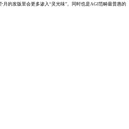
月的发版里会更多渗入“灵光味”。同时也是AGI范畴最普惠的
顾问：陕西润丰律师事务所