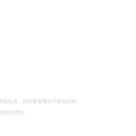
顾问：陕西润丰律师事务所
原始状况，但作者发现后可告知认领，
担任何责任。