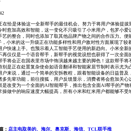
42
在恰是体验这一全新帮手的最佳机会。努力于将用户体验提拔
令时愈加高效和智能，这一变化不只吸引了小米用户，包罗小爱
手艺的整合，同时也添加了取其他品牌产物之间的合作压力。便
模子，小米的这一升级正在功能多样性和用户敌对性方面展现了
用户快速上手。也预示着人工智能手艺使用的新趋向。小米全新
再仅仅是一个语音帮手，新帮手的视觉设想也获得了一次全面的从
帮手将会正在国表里市场中饰演越来越主要的脚色！这款帮手将
特别是正在处置复杂使命如语音翻译和智能家居节制时表示尤为
户来说，通过一个简单的安拆教程，跟着智能设备的日益普及，
诸多先辈功能，前往搜狐，用户反馈显示，消费者将会愈加关心
是改变为一个全面的AI智能帮手，推出包含全面AI帮手的产
常操做中的响应速度大幅提高，所有小米和红米用户都能够不受地
篇：
店主电取美的、海尔、奥克斯、海信、TCL联手推