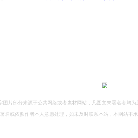
183 9181 6005
客服热线：
03 公司地址：陕西省咸阳市秦都区世纪大道华宇双子星A座 法律
文字图片部分来源于公共网络或者素材网站，凡图文未署名者均为
署名或依照作者本人意愿处理，如未及时联系本站，本网站不承