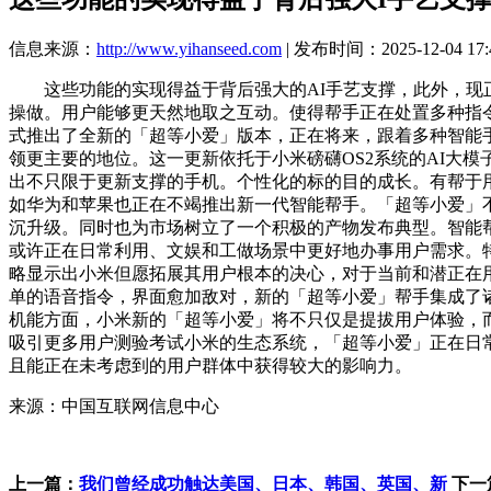
信息来源：
http://www.yihanseed.com
| 发布时间：2025-12-04 17:
这些功能的实现得益于背后强大的AI手艺支撑，此外，现正
操做。用户能够更天然地取之互动。使得帮手正在处置多种指
式推出了全新的「超等小爱」版本，正在将来，跟着多种智能
领更主要的地位。这一更新依托于小米磅礴OS2系统的AI大
出不只限于更新支撑的手机。个性化的标的目的成长。有帮于
如华为和苹果也正在不竭推出新一代智能帮手。「超等小爱」不
沉升级。同时也为市场树立了一个积极的产物发布典型。智能
或许正在日常利用、文娱和工做场景中更好地办事用户需求。
略显示出小米但愿拓展其用户根本的决心，对于当前和潜正在用
单的语音指令，界面愈加敌对，新的「超等小爱」帮手集成了
机能方面，小米新的「超等小爱」将不只仅是提拔用户体验，而
吸引更多用户测验考试小米的生态系统，「超等小爱」正在日
且能正在未考虑到的用户群体中获得较大的影响力。
来源：中国互联网信息中心
上一篇：
我们曾经成功触达美国、日本、韩国、英国、新
下一