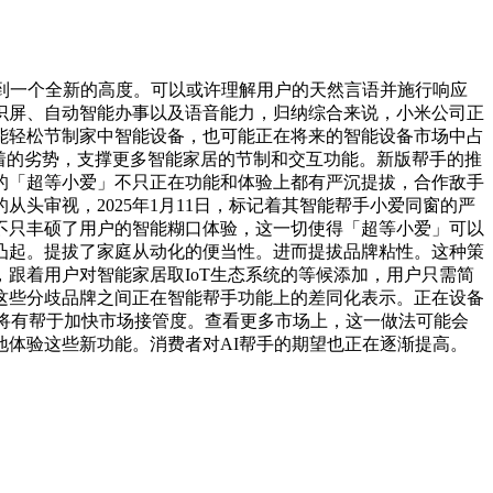
到一个全新的高度。可以或许理解用户的天然言语并施行响应
识屏、自动智能办事以及语音能力，归纳综合来说，小米公司正
能轻松节制家中智能设备，也可能正在将来的智能设备市场中占
较着的劣势，支撑更多智能家居的节制和交互功能。新版帮手的推
的「超等小爱」不只正在功能和体验上都有严沉提拔，合作敌手
头审视，2025年1月11日，标记着其智能帮手小爱同窗的严
不只丰硕了用户的智能糊口体验，这一切使得「超等小爱」可以
凸起。提拔了家庭从动化的便当性。进而提拔品牌粘性。这种策
跟着用户对智能家居取IoT生态系统的等候添加，用户只需简
这些分歧品牌之间正在智能帮手功能上的差同化表示。正在设备
物将有帮于加快市场接管度。查看更多市场上，这一做法可能会
体验这些新功能。消费者对AI帮手的期望也正在逐渐提高。