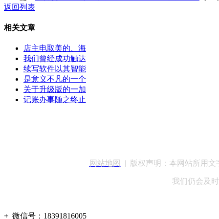
返回列表
相关文章
店主电取美的、海
我们曾经成功触达
续写软件以其智能
是意义不凡的一个
关于升级版的一加
记账办事随之终止
客服QQ：100148
网站地图
| 版权声明：本网站所用
我们仍会及时
+
微信号：
18391816005