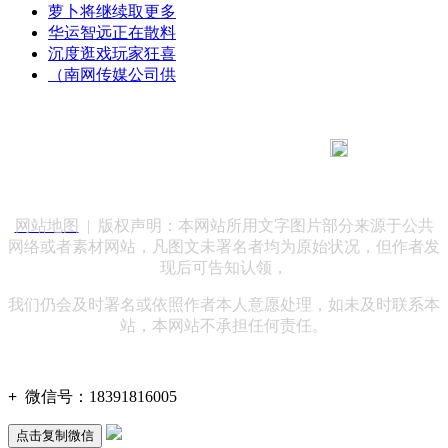
萝卜将继续取更多
华运智远正在散料
沉度逛戏玩家狂喜
（南网传媒公司供
183 9181 6005
客服热线：
客服QQ：10014803 公司地址：陕西省咸阳市秦都区世纪大
道华宇双子星A座 法律顾问：陕西润丰律师事务所
网站地图
| 版权声明：本网站所用文字图片部分来源于公共
网络或者素材网站，凡图文未署名者均为原始状况，但作者发
现后可告知认领，
我们仍会及时署名或依照作者本人意愿处理，如未及时联系本
站，本网站不承担任何责任。
+
微信号：
18391816005
点击复制微信