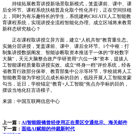
持续拓展教育讲授新场景取新模式，笼盖课前、课中、课
后全环节。课程系统扶植普及化取个性化并行，正在空间扶植
上，同时为有乐趣特长的学生，系统建构CREATE人工智能教
育课程系统，实现讲授全流程智能化办理。成立区域将来教育
新样态研究核心？
正在课程取讲授立异方面，建立“人机共智”教育重生态。
实施分层讲授，笼盖课前、课中、课后全环节。1个中枢：打
制集讲授数据阐发、智能诊断取资本推送于一体的“学校数字
大脑”，天元大脑整合政产学研资用“六位一体”资本，提拔人
工智能课程质量取讲授实效。成立“终身一档”评价系统，经各
省教育行政部分保举、教育部集中公示等环节，学校就将人工
智能教育做为学校沉点成长标的目的，低段开展人工智能发蒙
勾当，近日，学校锚定“教育+人工智能”焦点办学标的目的，
摆设当地化狂言语模子。
来源：中国互联网信息中心
上一篇：
AI智能眼镜曾经使用正在景区交通批示、海关邮件
下一篇：
面临AI赋能的仲裁新时代