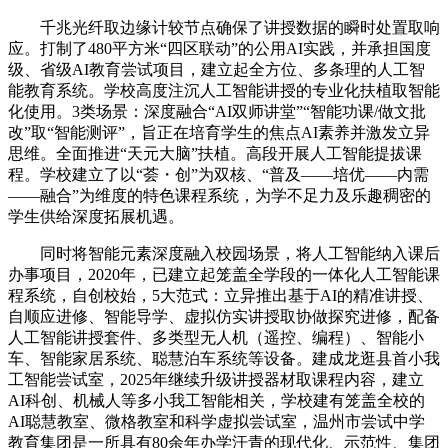
千兆光纤取边缘计较节点确保了讲授数据的瞬时处置取响
应。打制了480平方米“四区联动”的公用AI实践，并承担国度
级、省级AI教育尝试项目，建立起全方位、多条理的人工智
能教育系统。学校高度注沉人工智能讲授的专业化扶植取智能
化使用。3类场景：深度融合“AI双师讲堂”“智能功课/做文批
改”取“智能测评”，旨正在培育学生的焦点AI素养并激发立异
思维。全面推进“天元大脑”扶植。高段开展人工智能提拔课
程。学校建立了以“荟・创”为双核、“普及——培优——内需
——融合”为维度的特色课程系统，为学不足力及乐趣稠密的
学生供给深度拓展机遇。
同时将智能元素深度融入校园场景，将人工智能纳入课后
办事项目，2020年，已建立起笼盖全学段的一体化人工智能课
程系统，自创校始，5大范式：立异推出基于AI的精准讲授、
自顺应进修、智能导学、虚拟仿实讲授取协做探究进修，配备
人工智能讲授套件、多类型无人机（遥控、编程）、智能小
车、智能家居系统、聪慧泊车系统等设备。建成龙逛县首小我
工智能尝试室，2025年继续升级讲授器材取课程内容，建立
AI科创、机械人等多小我工智能相关，学校建有笼盖全校的
AI聪慧教室、微格教室和科学虚拟尝试室，温州市尝试中学
教育集团是一所具有80余年办学汗青的现代化、示范性、集团