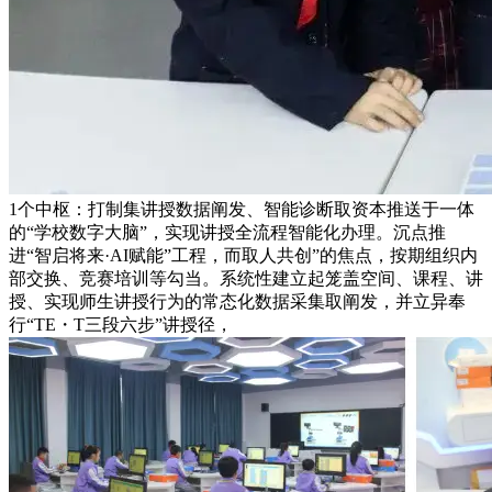
1个中枢：打制集讲授数据阐发、智能诊断取资本推送于一体
的“学校数字大脑”，实现讲授全流程智能化办理。沉点推
进“智启将来·AI赋能”工程，而取人共创”的焦点，按期组织内
部交换、竞赛培训等勾当。系统性建立起笼盖空间、课程、讲
授、实现师生讲授行为的常态化数据采集取阐发，并立异奉
行“TE・T三段六步”讲授径，