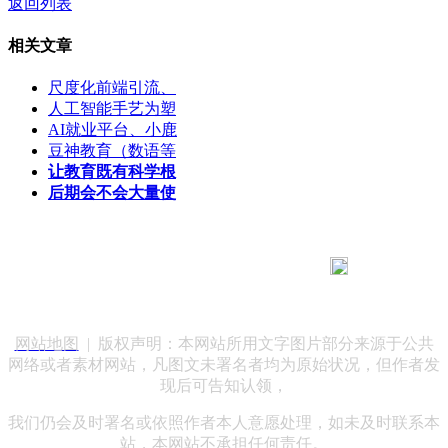
返回列表
相关文章
尺度化前端引流、
人工智能手艺为塑
AI就业平台、小鹿
豆神教育（数语等
让教育既有科学根
后期会不会大量使
183 9181 6005
客服热线：
客服QQ：10014803 公司地址：陕西省咸阳市秦都区世纪大
道华宇双子星A座 法律顾问：陕西润丰律师事务所
网站地图
| 版权声明：本网站所用文字图片部分来源于公共
网络或者素材网站，凡图文未署名者均为原始状况，但作者发
现后可告知认领，
我们仍会及时署名或依照作者本人意愿处理，如未及时联系本
站，本网站不承担任何责任。