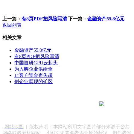
上一篇：
有8页PDF把风险写清
下一篇：
金融资产55.8亿元
返回列表
相关文章
金融资产55.8亿元
有8页PDF把风险写清
中国自研GPU云起头
为入孵企业供给全
止客户资金丧失超
创企业展现的矿区
183 9181 6005
客服热线：
客服QQ：10014803 公司地址：陕西省咸阳市秦都区世纪大
道华宇双子星A座 法律顾问：陕西润丰律师事务所
网站地图
| 版权声明：本网站所用文字图片部分来源于公共
网络或者素材网站，凡图文未署名者均为原始状况，但作者发