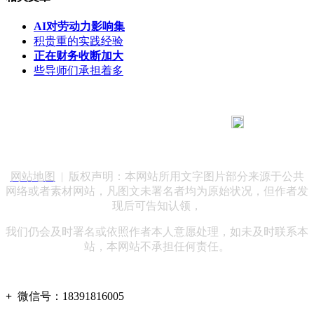
AI对劳动力影响集
积贵重的实践经验
正在财务收断加大
些导师们承担着多
183 9181 6005
客服热线：
客服QQ：10014803 公司地址：陕西省咸阳市秦都区世纪大
道华宇双子星A座 法律顾问：陕西润丰律师事务所
网站地图
| 版权声明：本网站所用文字图片部分来源于公共
网络或者素材网站，凡图文未署名者均为原始状况，但作者发
现后可告知认领，
我们仍会及时署名或依照作者本人意愿处理，如未及时联系本
站，本网站不承担任何责任。
+
微信号：
18391816005