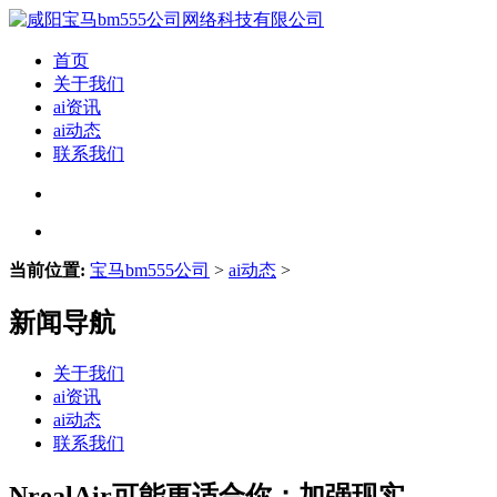
首页
关于我们
ai资讯
ai动态
联系我们
当前位置:
宝马bm555公司
>
ai动态
>
新闻导航
关于我们
ai资讯
ai动态
联系我们
NrealAir可能更适合你；加强现实