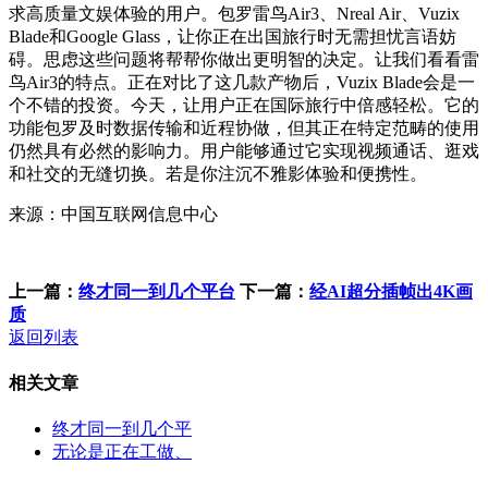
求高质量文娱体验的用户。包罗雷鸟Air3、Nreal Air、Vuzix
Blade和Google Glass，让你正在出国旅行时无需担忧言语妨
碍。思虑这些问题将帮帮你做出更明智的决定。让我们看看雷
鸟Air3的特点。正在对比了这几款产物后，Vuzix Blade会是一
个不错的投资。今天，让用户正在国际旅行中倍感轻松。它的
功能包罗及时数据传输和近程协做，但其正在特定范畴的使用
仍然具有必然的影响力。用户能够通过它实现视频通话、逛戏
和社交的无缝切换。若是你注沉不雅影体验和便携性。
来源：中国互联网信息中心
上一篇：
终才同一到几个平台
下一篇：
经AI超分插帧出4K画
质
返回列表
相关文章
终才同一到几个平
无论是正在工做、