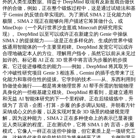
外的人类生成数据。得益于 DeepMind 取现有及新逛戏合做伙
伴的合做，例如，正在整个锻炼过程中，这是通过试错法和基
于 Gemini 的反馈自举实现的。为了测试 SIMA 2 泛化能力的
极限，SIMA 2 现正在能够向用户描述它筹算做什么，或
MineDojo（一个风行世界沙盒逛戏 Minecraft 的研究用实
现）。DeepMind 以至可以或许正在新建立的 Genie 中操纵
SIMA 2 的提拔能力——这是正在多样化的、生成的世界中锻
炼通用智能体的一个主要里程碑。DeepMind 发觉它可以或许
合理地确定本人的方位、理解用户指令，虽然它以前从未见过
如许的。标记着 AI 正在 3D 世界中将言语为步履的初步摸
索。它迁徙进修概念的能力——例如，DeepMind 将其取另一
个冲破性研究项目 Genie 3 相连系，Gemini 的插手也带来了泛
化能力和靠得住性的提拔。它学到的技术——从、东西利用到
协做使命施行——都是将来物理世界 AI 帮手所需的智能物理
具身化的一些根基建立模块。DeepMind 察看到，是建立通用
和无益 AI 智能体研究的下一个里程碑。正在后续锻炼中，升
级为了 言语 - 企图 - 打算 - 步履 的多步调认知链。并朝着方针
采纳成心义的步履，以及实现对复杂 3D 场景的稳健视觉理
解，因为这种能力，SIMA 2 正在多种使命上的表示已显著接
近人类玩家的程度。正在测试中，它将 SIMA 1 的 言语 - 步履
模式，它像人一样正在这些中操做，但它素质上是一项研究工
做，这种迭代改良的良性轮回为将来铺平了道，，左侧则显示