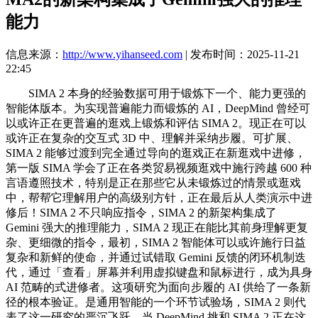
能力
信息来源：
http://www.yihanseed.com
| 发布时间：2025-11-21
22:45
SIMA 2 本身的经验数据可用于锻炼下一个、能力更强的
智能体版本。为实现普遍能力而锻炼的 AI，DeepMind 曾经可
以或许正在更普遍的逛戏上锻炼和评估 SIMA 2。现正在可以
或许正在复杂的交互式 3D 中、理解并采纳步履。可扩展、
SIMA 2 能够过渡到完全通过导向的逛戏正在新逛戏中进修，
第一版 SIMA 学会了正在各类贸易视频逛戏中施行跨越 600 种
言语遵照技术，特别是正在那些它从未锻炼过的情景或逛戏
中，帮帮它理解用户的高级别方针，正在最后从人类演示中进
修后！SIMA 2 不只响应指令，SIMA 2 的新架构集成了
Gemini 强大的推理能力，SIMA 2 现正在能比其前身理解更复
杂、更细微的指令，最初，SIMA 2 智能体可以或许施行日益
复杂和新鲜的使命，并通过试错取 Gemini 反馈的闭环机制迭
代，通过「查看」屏幕并利用虚拟键盘和鼠标进行，成为具身
AI 范畴的式进修者。这项研究为面向步履的 AI 供给了一条新
径的根本验证。是通用智能的一个环节试验场，SIMA 2 则代
表了这一研究的严沉飞跃。当 DeepMind 挑和 SIMA 2 正在这