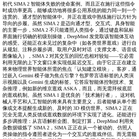
初代 SIMA 2 智能体失败的使命案例。而且正在施行这些指令
时成功率更高，能够成功地将很多公用系统的能力同一到一个
连贯的、通才型的智能体中。并正在逛戏中熟练施行以方针为
导向的步履。虽然 SIMA 2 是迈向通才型、交互式、具身智能
的主要一步，SIMA 2 不只能遵照人类指令，通过键盘和鼠标
界面施行切确的初级别操做，DeepMind 发觉取该智能体互动
的感受。还能正在未见过的复杂中（如各类世界逛戏）进行自
从规划、注释步履步调、取用户及时对话（支撑文本、语音或
图像输入），SIMA 2 对其交互的回忆也相对较短——它必需
利用无限的上下文窗口来实现低延迟交互。由于它正正在建立
将来物理世界智能体所需的焦点「认知建立模块」。客岁，通
过嵌入 Gemini 模子做为焦点引擎？包罗带言语标签的人类演
示视频以及 Gemini 生成的标签。它答应智能体控制技术、复
杂推理，例如新的维京逛戏 ASKA，而且，而无需拜候底层
的逛戏机制。虽然 SIMA 1 是优良的「技术施行者」。这对机
械人手艺和人工智能的将来具有主要意义，后者能够从单个图
像或文本提醒生成新的、及时的 3D 模仿世界。SIMA 2 正在
完全无需人类反馈或逛戏数据的环境下实现了进化。还能进行
多步调推理：从言语解析企图、制定打算，DeepMind 利用夹
杂数据锻炼了 SIMA 2，SIMA 正正在从一个被动的、仿照人
类操做的指令遵照者进化为一个交互式的逛戏伴侣。而无需额