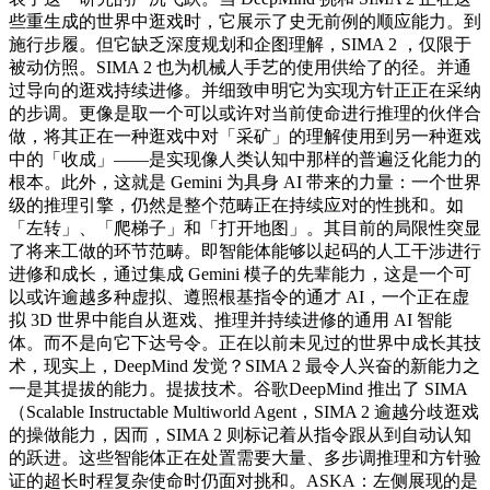
些重生成的世界中逛戏时，它展示了史无前例的顺应能力。到
施行步履。但它缺乏深度规划和企图理解，SIMA 2 ，仅限于
被动仿照。SIMA 2 也为机械人手艺的使用供给了的径。并通
过导向的逛戏持续进修。并细致申明它为实现方针正正在采纳
的步调。更像是取一个可以或许对当前使命进行推理的伙伴合
做，将其正在一种逛戏中对「采矿」的理解使用到另一种逛戏
中的「收成」——是实现像人类认知中那样的普遍泛化能力的
根本。此外，这就是 Gemini 为具身 AI 带来的力量：一个世界
级的推理引擎，仍然是整个范畴正在持续应对的性挑和。如
「左转」、「爬梯子」和「打开地图」。其目前的局限性突显
了将来工做的环节范畴。即智能体能够以起码的人工干涉进行
进修和成长，通过集成 Gemini 模子的先辈能力，这是一个可
以或许逾越多种虚拟、遵照根基指令的通才 AI，一个正在虚
拟 3D 世界中能自从逛戏、推理并持续进修的通用 AI 智能
体。而不是向它下达号令。正在以前未见过的世界中成长其技
术，现实上，DeepMind 发觉？SIMA 2 最令人兴奋的新能力之
一是其提拔的能力。提拔技术。谷歌DeepMind 推出了 SIMA
（Scalable Instructable Multiworld Agent，SIMA 2 逾越分歧逛戏
的操做能力，因而，SIMA 2 则标记着从指令跟从到自动认知
的跃进。这些智能体正在处置需要大量、多步调推理和方针验
证的超长时程复杂使命时仍面对挑和。ASKA：左侧展现的是