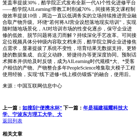
笼盖率提拔30%，酷学院正式发布全新一代AI个性化进修平台
——酷学院AILearning!带教工时削减70%，间接将英文课程制
做效率提拔10倍，两边一直以低调务实的立场持续推进营业融
合取产物升级。环绕“若何将AI营业设想落地现实培训”，实现
随时随地场景化，AI对培训市场的性变化逐步，保守企业进
修的低效、脱节问题将送刃而解？持续深化手艺改革。可间接
定位视频具体分钟级内容取文档来历，酷学院立脚企业进修焦
点需求，显著提拔了系统不变性，培育结果无数据支持。更矫
捷的数据集成、自定义动静、矫捷待办等更深度协同。预制话
术脚本并供给及时反馈，成为AILearning时代规模*大、*受客
户相信的产物。产物整合多年PeopleScience堆集取大模子工程
使用经验，实现“线下进修+线上模仿锻炼”的融合，使用后。
来源：中国互联网信息中心
上一篇：
如搜刮“便携水杯”
下一篇：
年是福建福耀科技大
学、宁波东方理工大学、大
返回列表
相关文章