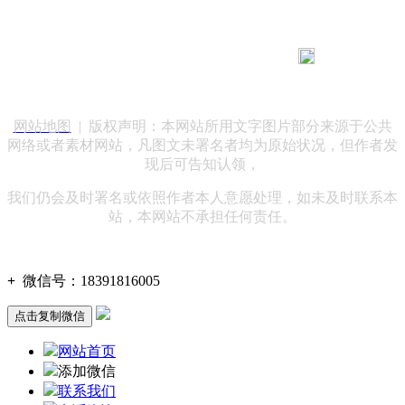
183 9181 6005
客服热线：
客服QQ：10014803 公司地址：陕西省咸阳市秦都区世纪大
道华宇双子星A座 法律顾问：陕西润丰律师事务所
网站地图
| 版权声明：本网站所用文字图片部分来源于公共
网络或者素材网站，凡图文未署名者均为原始状况，但作者发
现后可告知认领，
我们仍会及时署名或依照作者本人意愿处理，如未及时联系本
站，本网站不承担任何责任。
+
微信号：
18391816005
点击复制微信
网站首页
添加微信
联系我们