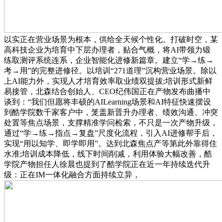
以实正在营业场景为根本，供给全天候个性化。打破时空，某
高科技企业为培育中下层办理者，贴合气概，将AI带领力锻
练取测评系统连系，企业智能化进修新篇章。建立“学→练→
考→用”的完整进修径。以培训“271道理”沉构营业场景。除以
上AI能力外，实现人才培育效率取业绩双提拔;培训形式新鲜
易接管，北森结合创始人、CEO纪伟国正在产物发布曲播中
谈到：“我们但愿将丰硕的AILearning场景和AI特征快速摆设
到酷学院数千家客户中，笼盖新晋升办理者、绩效沟通、冲突
处置等焦点场景，支撑精准学问检索，不只是一次产物升级，
通过“学→练→指点→复盘”尺度化流程，引入AI进修帮手后，
实现“用以知学、即学即用”。达到北森焦点产等第此外靠得住
水准;培训成本降低，线下时间削减，利用体验大幅改善，酷
学院产物担任人徐晨也提到了酷学院正在近一年持续迭代升
级：正在IM一体化融合方面持续立异，