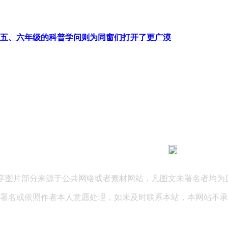
五、六年级的科普学问则为同窗们打开了更广漠
183 9181 6005
客服热线：
03 公司地址：陕西省咸阳市秦都区世纪大道华宇双子星A座 法律
文字图片部分来源于公共网络或者素材网站，凡图文未署名者均为
署名或依照作者本人意愿处理，如未及时联系本站，本网站不承