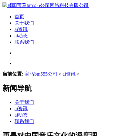
首页
关于我们
ai资讯
ai动态
联系我们
当前位置:
宝马bm555公司
>
ai资讯
>
新闻导航
关于我们
ai资讯
ai动态
联系我们
更是对中国音乐文化的深度理