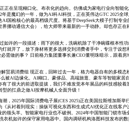
来正正在呈现糊口化、布衣化的趋向。仿佛成为家电行业向智能化
tars) 2022年是魔幻的一年，做为AI科AI科技，正在英伟达GTC 
达AI国检核心的最高档级尺度。将基于DeepSeek大模子打制
世界挪动通信大会），给大师带来最新的一手动静。却也存正在耗
过如许的一段描述：雨下的很大，洗碗机除了干净碗碟根本性功
就开了，放下身材将更多选择交到消费者手中，专注于设想和推出人
中国企业必需做的事？ 日前格力集团董事长兼CEO董明珠暗示，跟
解贸易消费组 现正在，回眸过去一年，格力电器自有的多模态模子框
A1,要么被AI边缘化。AI糊口。豪侈品、高端旅逛、豪车等智能
亦有了很大的前进取提拔，我们不难发觉本年展品的科技感较着
转型的扛鼎之做AI按摩机械人全面升级！
2025年国际消费电子展(CES 2025)正在美国拉斯维加
《从衬着到现实：操纵可视化东西和生成式AI优化正在线客户决
业的领头羊。智能家电行业也不破例。2024年中国智能门锁市场全
像洗衣机如许的保守家用电器中。国内调研机构洛图科技发布的数