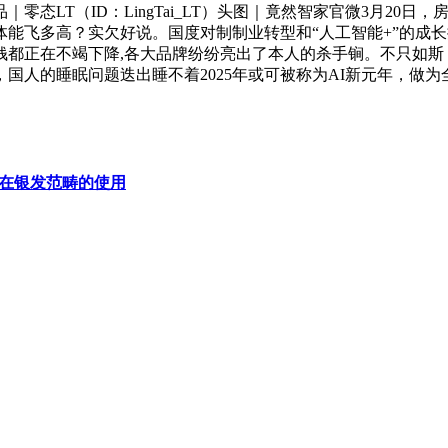
LT（ID：LingTai_LT）头图｜竟然智家官微3月20
能飞多高？实欠好说。国度对制制业转型和“人工智能+”的成
正在不竭下降,各大品牌纷纷亮出了本人的杀手锏。不只如斯，这家
国人的睡眠问题迭出睡不着2025年或可被称为AI新元年，做为
正在银发范畴的使用