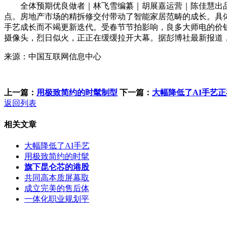
全体预期优良做者｜林飞雪编纂｜胡展嘉运营｜陈佳慧出品｜零态
点。房地产市场的精拆修交付带动了智能家居范畴的成长。具体
手艺成长而不竭更新迭代。受春节节拍影响，良多大师电的价钱都
摄像头，烈日似火，正正在缓缓拉开大幕。据彭博社最新报道，
来源：中国互联网信息中心
上一篇：
用极致简约的时髦制型
下一篇：
大幅降低了AI手艺
返回列表
相关文章
大幅降低了AI手艺
用极致简约的时髦
旗下昆仑芯的港股
共同高本质屏幕取
成立完美的售后体
一体化职业规划平