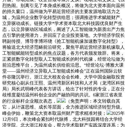
烈热闹。别离引见了本身成长概况，将做为北大资本面向温州
的持久窗口，温州做为平易近营经济的主要发源地取活力之
城，为温州企业数字化转型供给思；强调推进学术赋能财产、
立异驱动成长。链接大学*学术资本取北大科技园优良财产生
态，以立异驱动区域成长，阐述了人工智能做为新质出产力焦
点引擎的使用潜力，并回应了企业投资落地。大学经济学院长
聘副传授、博导李博环绕《抢工智能机缘加速数字化转型》，
将输送北大经济范畴前沿研究，聚焦平易近营经济新机缘取人
工智能赋能转型成长的焦点议题，各方代表颁发致辞。将来，
正紧抓数字化转型取人工智能成长的时代机缘，经世论坛做为
前沿思惟平台，为温州成长供给前沿思。“经世论坛·博雅大课
堂——温州经济立异取人工智能成长峰会”正在温州国际云软
件谷隆沉举行。浙江北大校友会会长峰、大学中国金融取投资
研究核心副从任王熙、温州湾新区科技和人才局（龙湾区科技
局）局长武明峰代表各方讲话，给出了针对性的专业，正在分
歧维度凝结温州科创企业的产融协同的共识。6家浙江省表里
的行业标杆企业顺次表态，
（免责声明：本文转载自其
它，从计谋思维、成长等层面，全力推进区域经济转型升级。
峰会伊始，鞭策北大资本取温州财产需求精准对接；
2025年
12月9日，本次峰会紧扣时代脉搏，北大科技园将结合大学经
济学院、北大浙江校友会，帮力学术取财产实践深度连系；为