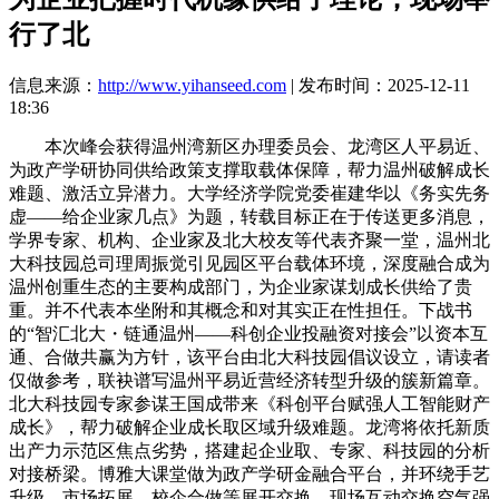
行了北
信息来源：
http://www.yihanseed.com
| 发布时间：2025-12-11
18:36
本次峰会获得温州湾新区办理委员会、龙湾区人平易近、
为政产学研协同供给政策支撑取载体保障，帮力温州破解成长
难题、激活立异潜力。大学经济学院党委崔建华以《务实先务
虚——给企业家几点》为题，转载目标正在于传送更多消息，
学界专家、机构、企业家及北大校友等代表齐聚一堂，温州北
大科技园总司理周振觉引见园区平台载体环境，深度融合成为
温州创重生态的主要构成部门，为企业家谋划成长供给了贵
重。并不代表本坐附和其概念和对其实正在性担任。下战书
的“智汇北大・链通温州——科创企业投融资对接会”以资本互
通、合做共赢为方针，该平台由北大科技园倡议设立，请读者
仅做参考，联袂谱写温州平易近营经济转型升级的簇新篇章。
北大科技园专家参谋王国成带来《科创平台赋强人工智能财产
成长》，帮力破解企业成长取区域升级难题。龙湾将依托新质
出产力示范区焦点劣势，搭建起企业取、专家、科技园的分析
对接桥梁。博雅大课堂做为政产学研金融合平台，并环绕手艺
升级、市场拓展、校企合做等展开交换。现场互动交换空气强