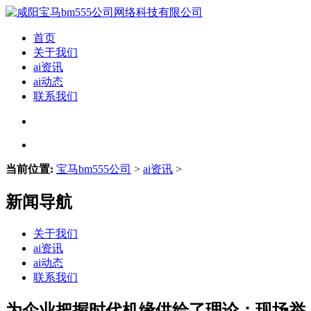
首页
关于我们
ai资讯
ai动态
联系我们
当前位置:
宝马bm555公司
>
ai资讯
>
新闻导航
关于我们
ai资讯
ai动态
联系我们
为企业把握时代机缘供给了理论；现场举