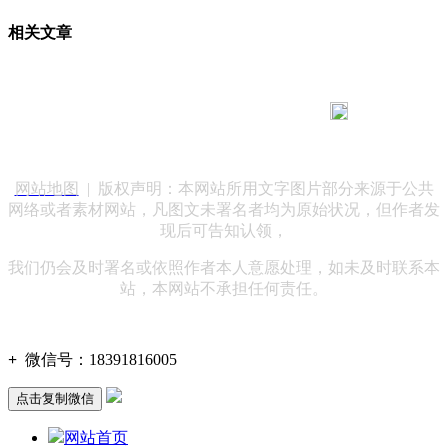
相关文章
183 9181 6005
客服热线：
客服QQ：10014803 公司地址：陕西省咸阳市秦都区世纪大
道华宇双子星A座 法律顾问：陕西润丰律师事务所
网站地图
| 版权声明：本网站所用文字图片部分来源于公共
网络或者素材网站，凡图文未署名者均为原始状况，但作者发
现后可告知认领，
我们仍会及时署名或依照作者本人意愿处理，如未及时联系本
站，本网站不承担任何责任。
+
微信号：
18391816005
点击复制微信
网站首页