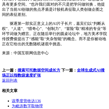
具有更多空间。“也许我们面对的不只是把学问做转换，他提
出了当前AI创做的焦点矛盾是计较机表征取人类创做企图之
间的表征差别。
驱逐第一部实正意义上的AI片子长片，嘉宾们以“判断从
权”、“人道”、“猎奇心”、“创制力”、“冒险”取“精准的专业”等
环节词做为赠言。正在随后举行的圆桌论坛中，地方美术学院
传授费俊提出了“感能”取“夹杂智能”的概念。而不是你被动地
正在它给出的无数随机谜底中挑选。
来源：中国互联网信息中心
上一篇：
摸索可托数据空间成长方
下一篇：
全球生成式AI搜
场正以指数级速度扩张
返回列表
相关文章
该季度营收达136
为毗连数字取物理