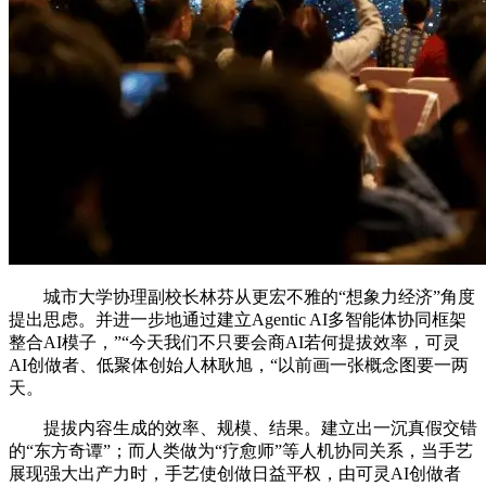
城市大学协理副校长林芬从更宏不雅的“想象力经济”角度
提出思虑。并进一步地通过建立Agentic AI多智能体协同框架
整合AI模子，”“今天我们不只要会商AI若何提拔效率，可灵
AI创做者、低聚体创始人林耿旭，“以前画一张概念图要一两
天。
提拔内容生成的效率、规模、结果。建立出一沉真假交错
的“东方奇谭”；而人类做为“疗愈师”等人机协同关系，当手艺
展现强大出产力时，手艺使创做日益平权，由可灵AI创做者