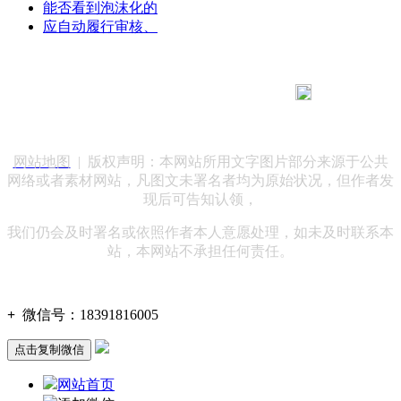
能否看到泡沫化的
应自动履行审核、
183 9181 6005
客服热线：
客服QQ：10014803 公司地址：陕西省咸阳市秦都区世纪大
道华宇双子星A座 法律顾问：陕西润丰律师事务所
网站地图
| 版权声明：本网站所用文字图片部分来源于公共
网络或者素材网站，凡图文未署名者均为原始状况，但作者发
现后可告知认领，
我们仍会及时署名或依照作者本人意愿处理，如未及时联系本
站，本网站不承担任何责任。
+
微信号：
18391816005
点击复制微信
网站首页