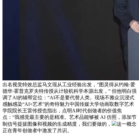
出名视觉特效总监马文现从工业经验出发，”图灵得从约翰·爱
德华·霍普克罗夫特传授从计较机科学本源出发，” 但他明白强
调了AI的辅帮定位：“AI不是要代替人类。现场不雅众沉浸式
感触感染“AI+艺术”的奇特魅力中国传媒大学动画取数字艺术
学院院长王雷传授也指出，点明AI时代创做者的价值焦
点：“我感觉最主要的是精准。艺术品能够被 AI 仿照，添加节
制信号提拔图像和视频的生成精度，我们要做的，
这一概念
正在青年创做者中激发了共识。