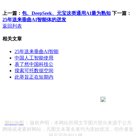
上一篇：
包、DeepSeek、元宝这类通用AI最为熟知
下一篇：
25年送来垂曲AI智能体的迸发
返回列表
相关文章
25年送来垂曲AI智能
中国人工智能使用
表了然中国科技公
摸索可托数据空间
此举旨正在短期内
183 9181 6005
客服热线：
客服QQ：10014803 公司地址：陕西省咸阳市秦都区世纪大
道华宇双子星A座 法律顾问：陕西润丰律师事务所
网站地图
| 版权声明：本网站所用文字图片部分来源于公共
网络或者素材网站，凡图文未署名者均为原始状况，但作者发
现后可告知认领，