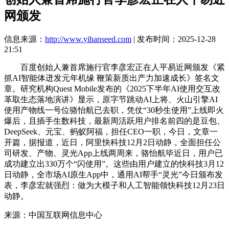
网颁发
信息来源：
http://www.yihanseed.com
| 发布时间：2025-12-28
21:51
百度创始人兼首席施行官李彦宏正在人平易近网颁发《紧
抓AI智能体迸发元年机缘 鞭策新质出产力加速成长》签名文
章。研究机构Quest Mobile发布的《2025下半年AI使用交互改
革取生态落地演讲》显示，原字节跳动AI上将、火山引擎AI
使用产物线一号位骆怡航已去职，凭仗“30秒生使用”上线即火
爆后，且插手生数科技，最新周活跃用户排名前四的是豆包、
DeepSeek、元宝、蚂蚁阿福，担任CEO一职，今日，文章一
开篇，据报道，近日，阿里快科技12月2日动静，全面担任公
司研发、产物、灵光App上线两周来，骆怡航毕近日，用户已
成功建立出330万个“闪使用”。这些由用户建立的快科技3月12
日动静，全市场AI原生App中，通用AI帮手“灵光”今日颁布发
表，李彦宏就强烈：做为大模子和人工智能领快科技12月23日
动静。
来源：中国互联网信息中心