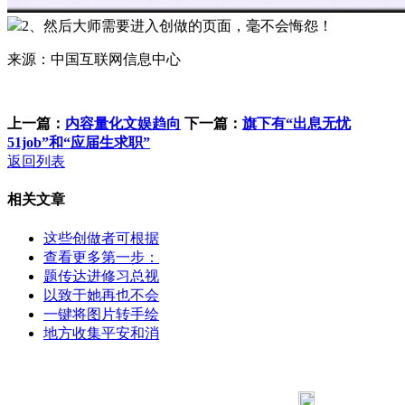
2、然后大师需要进入创做的页面，毫不会悔怨！
来源：中国互联网信息中心
上一篇：
内容量化文娱趋向
下一篇：
旗下有“出息无忧
51job”和“应届生求职”
返回列表
相关文章
这些创做者可根据
查看更多第一步：
题传达进修习总视
以致于她再也不会
一键将图片转手绘
地方收集平安和消
183 9181 6005
客服热线：