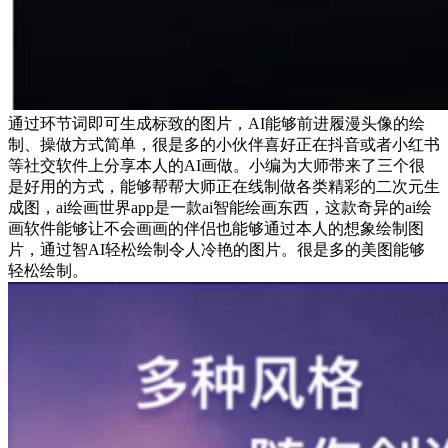
通过环节词即可生成标致的图片，AI能够前进履漫头像的绘
制、操做方式简单，很是多的小伙伴喜好正在抖音或者小红书
等社交软件上分享本人的AI画做。小编为大师带来了三个很
是好用的方式，能够帮帮大师正在线制做各类精彩的二次元生
成图，ai绘画世界app是一款ai智能绘画东西，这款奇异的ai绘
画软件能够让不会画画的伴侣也能够通过本人的想象绘制图
片，通过智AI轻松绘制令人冷艳的图片。很是多的美图能够
轻松绘制。