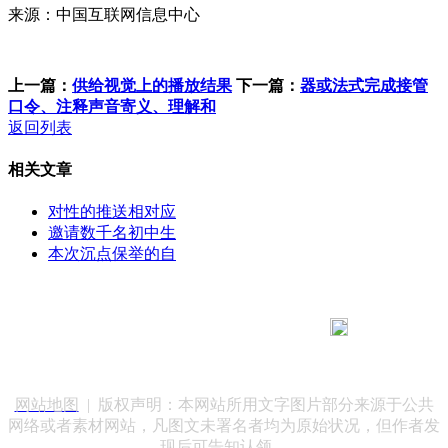
来源：中国互联网信息中心
上一篇：
供给视觉上的播放结果
下一篇：
器或法式完成接管
口令、注释声音寄义、理解和
返回列表
相关文章
对性的推送相对应
邀请数千名初中生
本次沉点保举的自
183 9181 6005
客服热线：
客服QQ：10014803 公司地址：陕西省咸阳市秦都区世纪大
道华宇双子星A座 法律顾问：陕西润丰律师事务所
网站地图
| 版权声明：本网站所用文字图片部分来源于公共
网络或者素材网站，凡图文未署名者均为原始状况，但作者发
现后可告知认领，