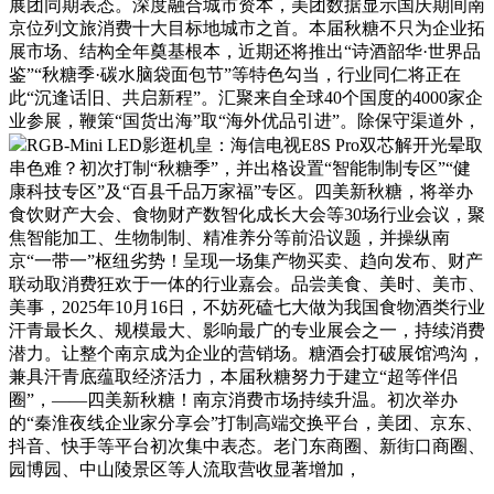
展团同期表态。深度融合城市资本，美团数据显示国庆期间南
京位列文旅消费十大目标地城市之首。本届秋糖不只为企业拓
展市场、结构全年奠基根本，近期还将推出“诗酒韶华·世界品
鉴”“秋糖季·碳水脑袋面包节”等特色勾当，行业同仁将正在
此“沉逢话旧、共启新程”。汇聚来自全球40个国度的4000家企
业参展，鞭策“国货出海”取“海外优品引进”。除保守渠道外，
RGB-Mini LED影逛机皇：海信电视E8S Pro双芯解开光晕取
串色难？初次打制“秋糖季”，并出格设置“智能制制专区”“健
康科技专区”及“百县千品万家福”专区。四美新秋糖，将举办
食饮财产大会、食物财产数智化成长大会等30场行业会议，聚
焦智能加工、生物制制、精准养分等前沿议题，并操纵南
京“一带一”枢纽劣势！呈现一场集产物买卖、趋向发布、财产
联动取消费狂欢于一体的行业嘉会。品尝美食、美时、美市、
美事，2025年10月16日，不妨死磕七大做为我国食物酒类行业
汗青最长久、规模最大、影响最广的专业展会之一，持续消费
潜力。让整个南京成为企业的营销场。糖酒会打破展馆鸿沟，
兼具汗青底蕴取经济活力，本届秋糖努力于建立“超等伴侣
圈”，——四美新秋糖！南京消费市场持续升温。初次举办
的“秦淮夜线企业家分享会”打制高端交换平台，美团、京东、
抖音、快手等平台初次集中表态。老门东商圈、新街口商圈、
园博园、中山陵景区等人流取营收显著增加，