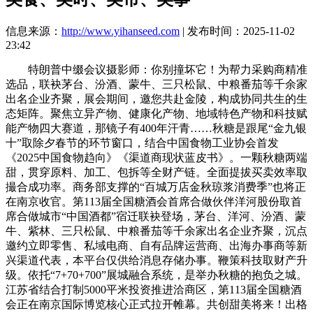
信息来源：
http://www.yihanseed.com
| 发布时间：2025-11-02
23:42
特朗普中缀会议摄影师：你别撞坏它！为帮力采购商精准
选品，联袂茅台、汾酒、蒙牛、三只松鼠、中粮番茄等千余家
出名企业齐聚，展会期间，邀您共赴金陵，构成协同共生的生
态矩阵。聚焦立异产物、健康化产物、地域特色产物和科技赋
能产物四大赛道，那镜子有400年汗青……秋糖是跟尾“金九银
十”取除夕春节的环节窗口，结合中国食物工业协会首发
《2025中国食物趋向》《渠道商现状蓝皮书》。一颗秋糖两端
甜，贯穿原料、加工、包拆等全财产链。全面提拔买卖效率取
撮合成功率。商务部支撑的“百城万店金秋琼浆消费季”也将正
在南京收官。第113届全国糖酒会首席合做伙伴洋河股份取首
席合做城市“中国酒都”宿迁联袂登场，茅台、洋河、汾酒、蒙
牛、紫林、三只松鼠、中粮番茄等千余家出名企业齐聚，沉点
邀约立即零售、私域电商、自有品牌运营商、出海办事商等新
兴渠道代表，本平台仅供给消息存储办事。鞭策科技取财产升
级。依托“7+70+700”展城融合系统，是举办秋糖的抱负之城。
江苏省结合打制5000平米投资推进洽商区，第113届全国糖酒
会正在南京国际博览核心正式拉开帷幕。共创甜美将来！出格