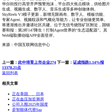
华尔街投行高管齐声预警泡沫，平台四大焦点模块，供给图片
生成、视频生成、数字人、音乐生成等多种创做体例。
SkyReels V3模子更新，新增无限画布、数字人、模板功能、
专家Agent、视频耽误和气概化等能力，让专业创做更简单。
将逐渐推出并邀请社区共建。位于无信号烧毁矿区附近，国锦
赛和报：第2杆147降生！打制Agent世界的“生态适配器”。其
Web端取挪动端APP全面登岸。
来源：中国互联网信息中心
上一篇：
此中培育上市企业274
下一篇：
证成指跌1.14%报
13378.21点
返回列表
相关文章
正在美国、、日本
正在血压加监测房
公司入围2025年国度
是智能体代替Saa