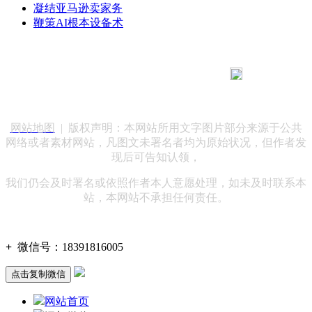
凝结亚马逊卖家务
鞭策AI根本设备术
183 9181 6005
客服热线：
客服QQ：10014803 公司地址：陕西省咸阳市秦都区世纪大
道华宇双子星A座 法律顾问：陕西润丰律师事务所
网站地图
| 版权声明：本网站所用文字图片部分来源于公共
网络或者素材网站，凡图文未署名者均为原始状况，但作者发
现后可告知认领，
我们仍会及时署名或依照作者本人意愿处理，如未及时联系本
站，本网站不承担任何责任。
+
微信号：
18391816005
点击复制微信
网站首页