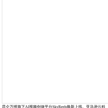
昆仑万维旗下AI视频创做平台SkyReels焕新上线。亚马逊云科