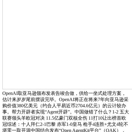
OpenAI取亚马逊颁布发表告竣合做，供给一坐式处理方案，
估计来岁岁尾前摆设完毕。OpenAI将正在将来7年向亚马逊采
购价值380亿美元（约合人平易近币2704.6亿元）的云计较办
事。帮力开辟者实现“Agent开辟”。中国做错了什么？1-2 五大
联赛领头羊欧冠对决 11.5亿豪门双核全伤 11打10让出榜首欧
冠综述：十人拜仁2-1巴黎 赤军1-0皇马 枪手4连胜+尤文4轮不
堪零一取开源中国结合发布“Open AgentKit平台”（OAK），