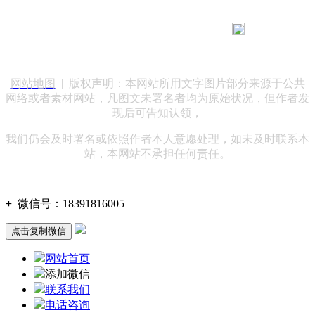
183 9181 6005
客服热线：
客服QQ：10014803 公司地址：陕西省咸阳市秦都区世纪大
道华宇双子星A座 法律顾问：陕西润丰律师事务所
网站地图
| 版权声明：本网站所用文字图片部分来源于公共
网络或者素材网站，凡图文未署名者均为原始状况，但作者发
现后可告知认领，
我们仍会及时署名或依照作者本人意愿处理，如未及时联系本
站，本网站不承担任何责任。
+
微信号：
18391816005
点击复制微信
网站首页
添加微信
联系我们
电话咨询