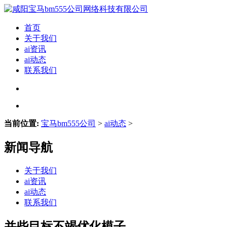
首页
关于我们
ai资讯
ai动态
联系我们
当前位置:
宝马bm555公司
>
ai动态
>
新闻导航
关于我们
ai资讯
ai动态
联系我们
并些目标不竭优化模子