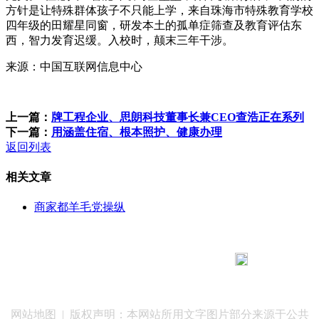
方针是让特殊群体孩子不只能上学，来自珠海市特殊教育学校
四年级的田耀星同窗，研发本土的孤单症筛查及教育评估东
西，智力发育迟缓。入校时，颠末三年干涉。
来源：中国互联网信息中心
上一篇：
牌工程企业、思朗科技董事长兼CEO查浩正在系列
下一篇：
用涵盖住宿、根本照护、健康办理
返回列表
相关文章
商家都羊毛党操纵
183 9181 6005
客服热线：
客服QQ：10014803 公司地址：陕西省咸阳市秦都区世纪大
道华宇双子星A座 法律顾问：陕西润丰律师事务所
网站地图
| 版权声明：本网站所用文字图片部分来源于公共