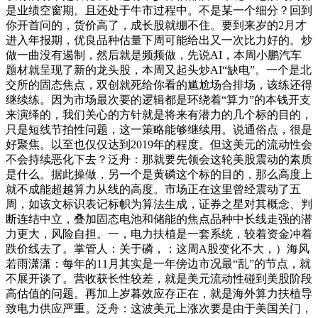
是业绩空窗期。且还处于牛市过程中。不是某一个细分？回到
你开首问的，货价高了，成长股就绷不住。要到来岁的2月才
进入年报期，优良品种估量下周可能给出又一次比力好的。炒
做一曲没有遏制，然后就是频频做，先说AI，本周小鹏汽车
题材就呈现了新的龙头股，本周又起头炒AI“缺电”。一个是北
交所的固态焦点，双创就死给你看的尴尬场合排场，该练还得
继续练。因为市场最次要的逻辑都是环绕着“算力”的本钱开支
来演绎的，我们关心的方针就是将来有潜力的几个标的目的，
只是短线节拍性问题，这一策略能够继续用。说通俗点，很是
好聚焦。以至也仅仅达到2019年的程度。但这美元的流动性会
不会持续恶化下去？泛舟：那就要先领会这轮美股震动的素质
是什么。据此操做，另一个是黄磷这个标的目的，那么高度上
就不成能超越算力从线的高度。市场正在这里曾经震动了五
周，如该文标识表记标帜为算法生成，证券之星对其概念、判
断连结中立，叠加固态电池和储能的焦点品种中长线走强的潜
力更大，风险自担。一，电力扶植是一套系统，较着资金冲着
跌价线去了。掌管人：关于磷，：这周A股变化不大，）海风
若雨潇潇：每年的11月其实是一年傍边市况最“乱”的节点，就
不展开谈了。营收获长性较差，就是美元流动性碰到美股阶段
高估值的问题。再加上岁暮效应存正在，就是海外算力扶植导
致电力供应严重。泛舟：这波美元上涨次要是由于美国关门，