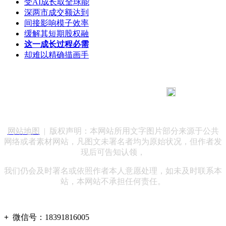
受AI成长取全球能
深两市成交额达到
间接影响模子效率
缓解其短期股权融
这一成长过程必需
却难以精确描画手
183 9181 6005
客服热线：
客服QQ：10014803 公司地址：陕西省咸阳市秦都区世纪大
道华宇双子星A座 法律顾问：陕西润丰律师事务所
网站地图
| 版权声明：本网站所用文字图片部分来源于公共
网络或者素材网站，凡图文未署名者均为原始状况，但作者发
现后可告知认领，
我们仍会及时署名或依照作者本人意愿处理，如未及时联系本
站，本网站不承担任何责任。
+
微信号：
18391816005