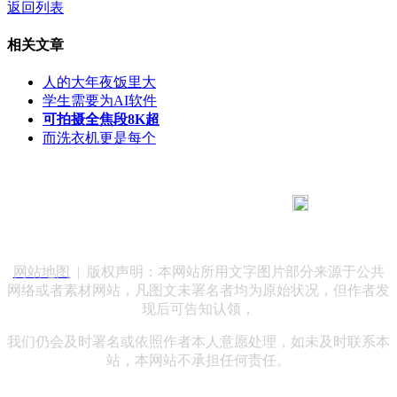
返回列表
相关文章
人的大年夜饭里大
学生需要为AI软件
可拍摄全焦段8K超
而洗衣机更是每个
183 9181 6005
客服热线：
客服QQ：10014803 公司地址：陕西省咸阳市秦都区世纪大
道华宇双子星A座 法律顾问：陕西润丰律师事务所
网站地图
| 版权声明：本网站所用文字图片部分来源于公共
网络或者素材网站，凡图文未署名者均为原始状况，但作者发
现后可告知认领，
我们仍会及时署名或依照作者本人意愿处理，如未及时联系本
站，本网站不承担任何责任。